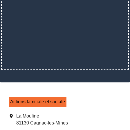
Actions familiale et sociale
location_on
La Mouline
81130 Cagnac-les-Mines