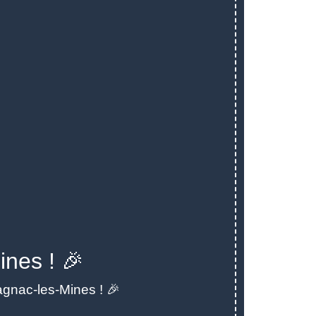
nes ! 🎉
nac-les-Mines ! 🎉